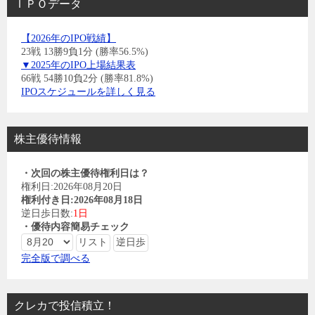
ＩＰＯデータ
【2026年のIPO戦績】
23戦 13勝9負1分 (勝率56.5%)
▼2025年のIPO上場結果表
66戦 54勝10負2分 (勝率81.8%)
IPOスケジュールを詳しく見る
株主優待情報
・次回の株主優待権利日は？
権利日:2026年08月20日
権利付き日:2026年08月18日
逆日歩日数:
1日
・優待内容簡易チェック
完全版で調べる
クレカで投信積立！