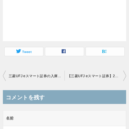
Tweet
投
三菱UFJ eスマート証券の入庫キャンペーンセット完了！本当にこんな簡単でいいの？
【三菱UFJ eスマート証券】2019年12月16日から信用取引手数料無料化、こっそり値上げ部分も注意
稿
ナ
コメントを残す
ビ
ゲ
名前
ー