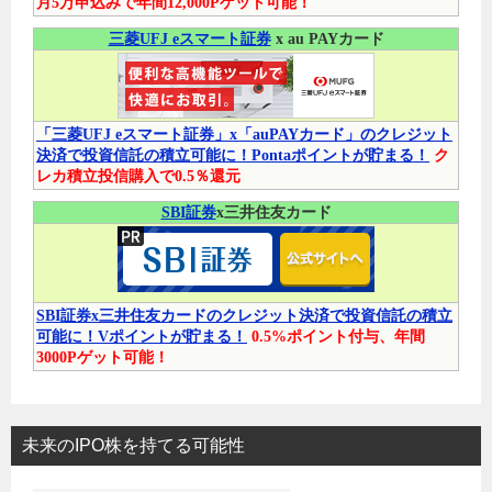
月5万申込みで年間12,000Pゲット可能！
三菱UFJ eスマート証券
x au PAYカード
「三菱UFJ eスマート証券」x「auPAYカード」のクレジット
決済で投資信託の積立可能に！Pontaポイントが貯まる！
ク
レカ積立投信購入で0.5％還元
SBI証券
x三井住友カード
SBI証券x三井住友カードのクレジット決済で投資信託の積立
可能に！Vポイントが貯まる！
0.5%ポイント付与、年間
3000Pゲット可能！
未来のIPO株を持てる可能性