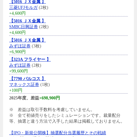
【5016 ＪＸ金属 】
三菱UFJモルガ
(2枚)
+4,600円
【5016 ＪＸ金属 】
SMBC日興証券
(2枚)
+4,600円
【5016 ＪＸ金属 】
みずほ証券
(3枚)
+6,900円
【323A フライヤー 】
みずほ証券
(2枚)
+99,600円
【7790 バルコス 】
マネックス証券
(1枚)
+100円
2025年度、差益
+698,900円
※ 差益は取引手数料を考慮していません。
※ 全て初値売りをしたシミュレーションです。裁量配分
等、抽選と違う方法で入手した結果は掲載しておりません。
【IPO・新規公開株】抽選配分当選履歴とその戦績