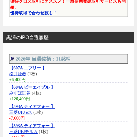
優待クロス取引にオススメ！一般信用売建取引サービスも開
始。
優待取得で合わせ技も！
黒澤のIPO当選履歴
2026年 当選銘柄：11銘柄
【607A エブリー 】
松井証券
(1枚)
+6,400円
【604A ビーエイブル 】
みずほ証券
(4枚)
+126,400円
【593A ティアフォー 】
三菱UFJ eス
(1枚)
-7,600円
【593A ティアフォー 】
三菱UFJモルガ
(1枚)