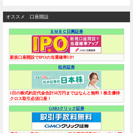
オススメ 口座開設
ＳＭＢＣ日興証券
新規口座開設でIPOの当選確率UP!
松井証券
1日の株式約定代金合計50万円まではなんと無料！株主優待
クロス取引必須口座！
GMOクリック証券