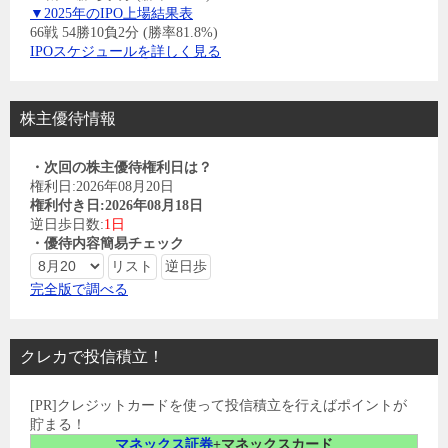
▼2025年のIPO上場結果表
66戦 54勝10負2分 (勝率81.8%)
IPOスケジュールを詳しく見る
株主優待情報
・次回の株主優待権利日は？
権利日:2026年08月20日
権利付き日:2026年08月18日
逆日歩日数:
1日
・優待内容簡易チェック
完全版で調べる
クレカで投信積立！
[PR]クレジットカードを使って投信積立を行えばポイントが
貯まる！
マネックス証券
+マネックスカード