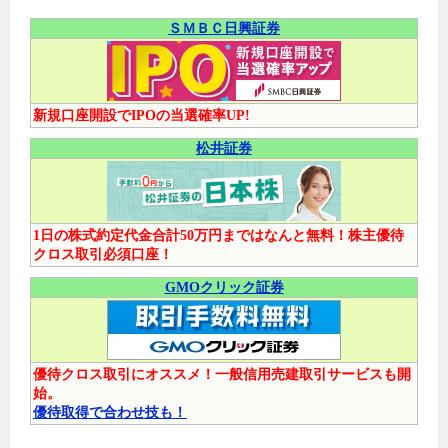
ＳＭＢＣ日興証券
新規口座開設でIPOの当選確率UP!
松井証券
1日の株式約定代金合計50万円まではなんと無料！株主優待
クロス取引必須口座！
GMOクリック証券
優待クロス取引にオススメ！一般信用売建取引サービスも開
始。
優待取得で合わせ技も！