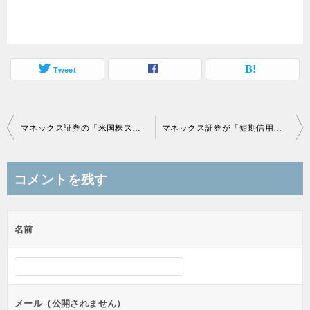
Tweet
投
マネックス証券の「米国株スマートフォンアプリ」イベントに出席してきました
マネックス証券が「短期信用、ワンデイ信用、スペシャル空売り」スタート！
稿
ナ
コメントを残す
ビ
ゲ
名前
ー
シ
ョ
ン
メール（公開されません）