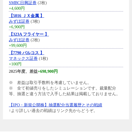
SMBC日興証券
(2枚)
+4,600円
【5016 ＪＸ金属 】
みずほ証券
(3枚)
+6,900円
【323A フライヤー 】
みずほ証券
(2枚)
+99,600円
【7790 バルコス 】
マネックス証券
(1枚)
+100円
2025年度、差益
+698,900円
※ 差益は取引手数料を考慮していません。
※ 全て初値売りをしたシミュレーションです。裁量配分
等、抽選と違う方法で入手した結果は掲載しておりません。
【IPO・新規公開株】抽選配分当選履歴とその戦績
↑より詳しい過去の戦績はリンク先からどうぞ。