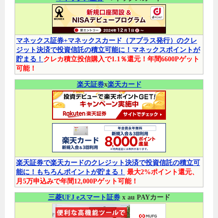
マネックス証券+マネックスカード（アプラス発行）のクレ
ジット決済で投資信託の積立可能に！マネックスポイントが
貯まる！
クレカ積立投信購入で1.1％還元！年間6600Pゲット
可能！
楽天証券
x
楽天カード
楽天証券で楽天カードのクレジット決済で投資信託の積立可
能に！もちろんポイントが貯まる！
最大2%ポイント還元、
月5万申込みで年間12,000Pゲット可能！
三菱UFJ eスマート証券
x au PAYカード