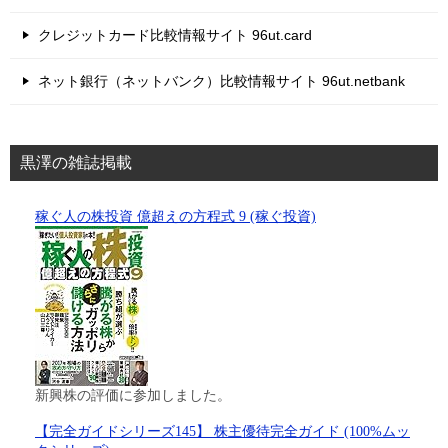
クレジットカード比較情報サイト 96ut.card
ネット銀行（ネットバンク）比較情報サイト 96ut.netbank
黒澤の雑誌掲載
稼ぐ人の株投資 億超えの方程式 9 (稼ぐ投資)
新興株の評価に参加しました。
【完全ガイドシリーズ145】 株主優待完全ガイド (100%ムッ