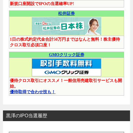
新規口座開設でIPOの当選確率UP!
松井証券
1日の株式約定代金合計50万円まではなんと無料！株主優待
クロス取引必須口座！
GMOクリック証券
優待クロス取引にオススメ！一般信用売建取引サービスも開
始。
優待取得で合わせ技も！
黒澤のIPO当選履歴