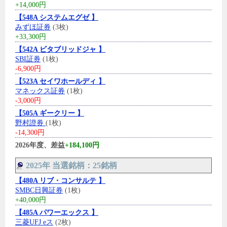
+14,000円
【548A システムエグゼ 】
みずほ証券
(3枚)
+33,300円
【542A ビタブリッドジャ 】
SBI証券
(1枚)
-6,900円
【523A セイワホールディ 】
マネックス証券
(1枚)
-3,000円
【505A ギークリー 】
野村證券
(1枚)
-14,300円
2026年度、差益
+184,100円
2025年 当選銘柄：25銘柄
【480A リブ・コンサルテ 】
SMBC日興証券
(1枚)
+40,000円
【485A パワーエックス 】
三菱UFJ eス
(2枚)