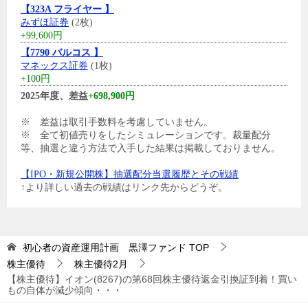
【323A フライヤー 】
みずほ証券
(2枚)
+99,600円
【7790 バルコス 】
マネックス証券
(1枚)
+100円
2025年度、差益
+698,900円
※ 差益は取引手数料を考慮していません。
※ 全て初値売りをしたシミュレーションです。裁量配分
等、抽選と違う方法で入手した結果は掲載しておりません。
【IPO・新規公開株】抽選配分当選履歴とその戦績
↑より詳しい過去の戦績はリンク先からどうぞ。
初心者の資産運用計画 黒澤ファンド
TOP
株主優待
株主優待2月
【株主優待】イオン(8267)の第68回株主優待返金引換証到着！買い
もの自体が減少傾向・・・