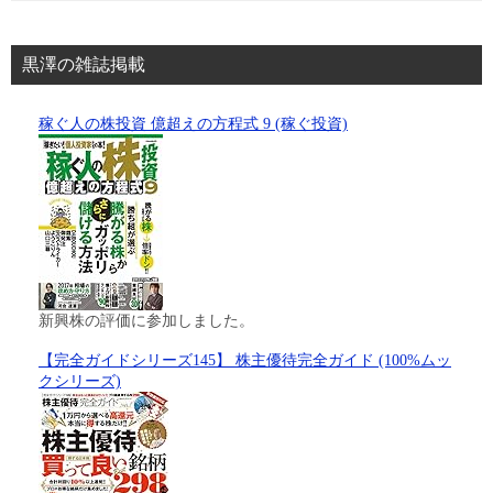
黒澤の雑誌掲載
稼ぐ人の株投資 億超えの方程式 9 (稼ぐ投資)
新興株の評価に参加しました。
【完全ガイドシリーズ145】 株主優待完全ガイド (100%ムッ
クシリーズ)