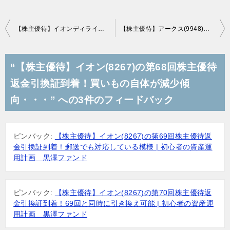
投
【株主優待】イオンディライト(9787)の優待到着！イオンギフトカード2,000円分！
【株主優待】アークス(9948)の優待到着！青森県産りんご！
稿
ナ
“【株主優待】イオン(8267)の第68回株主優待
ビ
返金引換証到着！買いもの自体が減少傾
ゲ
向・・・” への3件のフィードバック
ー
シ
ピンバック:
【株主優待】イオン(8267)の第69回株主優待返
ョ
金引換証到着！郵送でも対応している模様 | 初心者の資産運
ン
用計画 黒澤ファンド
ピンバック:
【株主優待】イオン(8267)の第70回株主優待返
金引換証到着！69回と同時に引き換え可能 | 初心者の資産運
用計画 黒澤ファンド