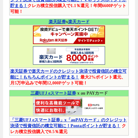
貯まる！
クレカ積立投信購入で1.1％還元！年間6600Pゲット
可能！
楽天証券
x
楽天カード
楽天証券で楽天カードのクレジット決済で投資信託の積立可
能に！もちろんポイントが貯まる！
最大2%ポイント還元、
月5万申込みで年間12,000Pゲット可能！
三菱UFJ eスマート証券
x au PAYカード
「三菱UFJ eスマート証券」x「auPAYカード」のクレジット
決済で投資信託の積立可能に！Pontaポイントが貯まる！
ク
レカ積立投信購入で0.5％還元