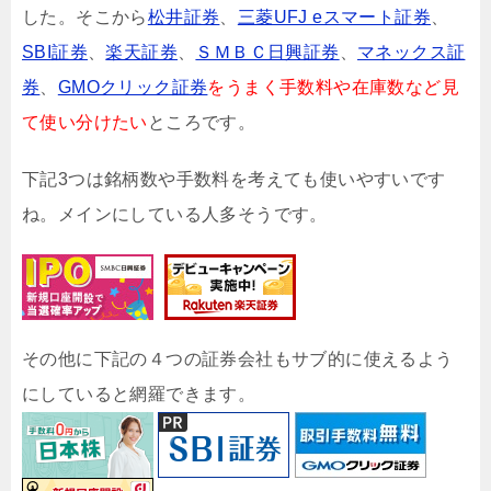
した。そこから
松井証券
、
三菱UFJ eスマート証券
、
SBI証券
、
楽天証券
、
ＳＭＢＣ日興証券
、
マネックス証
券
、
GMOクリック証券
をうまく手数料や在庫数など見
て使い分けたい
ところです。
下記3つは銘柄数や手数料を考えても使いやすいです
ね。メインにしている人多そうです。
その他に下記の４つの証券会社もサブ的に使えるよう
にしていると網羅できます。