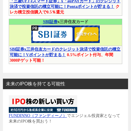
「三菱UFJ eスマート証券」x「auPAYカード」のクレジット
決済で投資信託の積立可能に！Pontaポイントが貯まる！
ク
レカ積立投信購入で0.5％還元
SBI証券
x三井住友カード
SBI証券x三井住友カードのクレジット決済で投資信託の積立
可能に！Vポイントが貯まる！
0.5%ポイント付与、年間
3000Pゲット可能！
未来のIPO株を持てる可能性
FUNDINNO（ファンディーノ）
でエンジェル投資家となって
未来のIPO株を買おう！