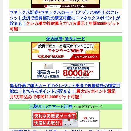
マネックス証券+マネックスカード（アプラス発行）のクレ
ジット決済で投資信託の積立可能に！マネックスポイントが
貯まる！
クレカ積立投信購入で1.1％還元！年間6600Pゲット
可能！
楽天証券
x
楽天カード
楽天証券で楽天カードのクレジット決済で投資信託の積立可
能に！もちろんポイントが貯まる！
最大2%ポイント還元、
月5万申込みで年間12,000Pゲット可能！
三菱UFJ eスマート証券
x au PAYカード