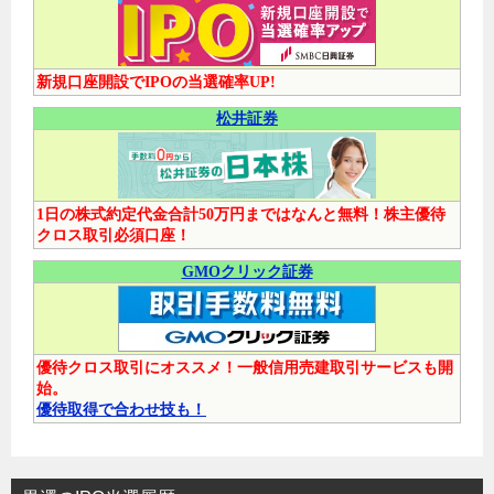
新規口座開設でIPOの当選確率UP!
松井証券
1日の株式約定代金合計50万円まではなんと無料！株主優待
クロス取引必須口座！
GMOクリック証券
優待クロス取引にオススメ！一般信用売建取引サービスも開
始。
優待取得で合わせ技も！