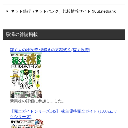
ネット銀行（ネットバンク）比較情報サイト 96ut.netbank
黒澤の雑誌掲載
稼ぐ人の株投資 億超えの方程式 9 (稼ぐ投資)
新興株の評価に参加しました。
【完全ガイドシリーズ145】 株主優待完全ガイド (100%ムッ
クシリーズ)