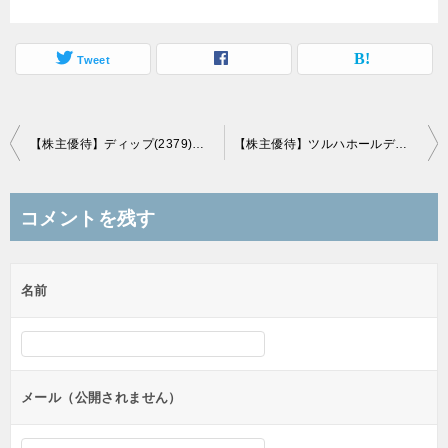
Tweet
投
【株主優待】ディップ(2379)の優待到着！大谷翔平柄のオリジナルQUOカード！
【株主優待】ツルハホールディングス(3391)の優待到着！5,000円分の株主優待券！
稿
ナ
コメントを残す
ビ
ゲ
名前
ー
シ
ョ
ン
メール（公開されません）