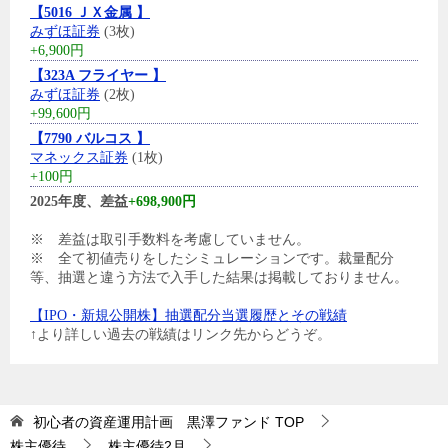
【5016 ＪＸ金属 】
みずほ証券
(3枚)
+6,900円
【323A フライヤー 】
みずほ証券
(2枚)
+99,600円
【7790 バルコス 】
マネックス証券
(1枚)
+100円
2025年度、差益
+698,900円
※ 差益は取引手数料を考慮していません。
※ 全て初値売りをしたシミュレーションです。裁量配分
等、抽選と違う方法で入手した結果は掲載しておりません。
【IPO・新規公開株】抽選配分当選履歴とその戦績
↑より詳しい過去の戦績はリンク先からどうぞ。
初心者の資産運用計画 黒澤ファンド
TOP
株主優待
株主優待2月