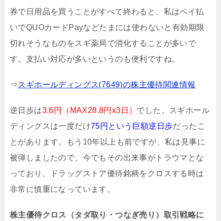
券で日用品を買うことがすべて終わると、私はペイ払
いでQUOカードPayなどたまには使わないと有効期限
切れそうなものをスギ薬局で消化することが多いで
す。支払い対応が多いというのも便利ですね。
⇒
スギホールディングス(7649)の株主優待関連情報
逆日歩は
3.6円（MAX28.8円x3日）
でした。スギホール
ディングスは一度だけ
75円という巨額逆日歩
だったこ
とがあります。もう10年以上も前ですが、私は見事に
被弾しましたので、今でもその出来事がトラウマとな
っており、ドラッグストア優待銘柄をクロスする時は
非常に慎重になっています。
株主優待クロス（タダ取り・つなぎ売り）取引戦略に