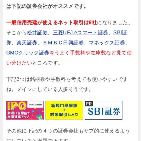
は下記の証券会社がオススメです。
一般信用売建が使えるネット取引は9社
になりました。
そこから
松井証券
、
三菱UFJ eスマート証券
、
SBI証
券
、
楽天証券
、
ＳＭＢＣ日興証券
、
マネックス証券
、
GMOクリック証券
をうまく手数料や在庫数など見て使
い分けたい
ところです。
下記3つは銘柄数や手数料を考えても使いやすいです
ね。メインにしている人多そうです。
その他に下記の４つの証券会社もサブ的に使えるよう
にしていると網羅できます。