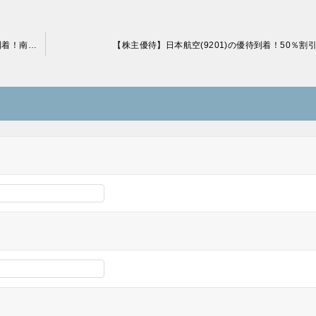
【株主優待】高松コンストラクショングループ(1762)の優待到着！南魚沼産コシヒカリ！
【株主優待】日本航空(9201)の優待到着！50％割