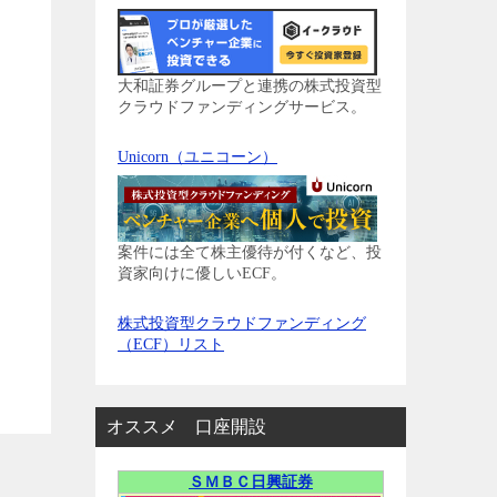
大和証券グループと連携の株式投資型
クラウドファンディングサービス。
Unicorn（ユニコーン）
案件には全て株主優待が付くなど、投
資家向けに優しいECF。
株式投資型クラウドファンディング
（ECF）リスト
オススメ 口座開設
ＳＭＢＣ日興証券