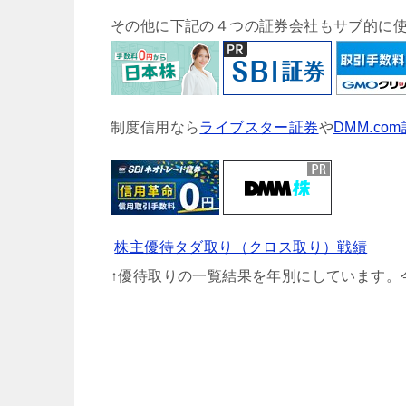
その他に下記の４つの証券会社もサブ的に
制度信用なら
ライブスター証券
や
DMM.co
株主優待タダ取り（クロス取り）戦績
↑優待取りの一覧結果を年別にしています。