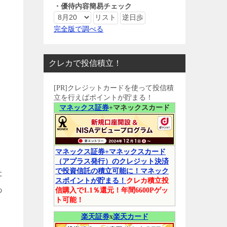
・優待内容簡易チェック
完全版で調べる
クレカで投信積立！
[PR]クレジットカードを使って投信積
立を行えばポイントが貯まる！
マネックス証券
+マネックスカード
マネックス証券+マネックスカード
（アプラス発行）のクレジット決済
で投資信託の積立可能に！マネック
た
スポイントが貯まる！
クレカ積立投
あ
信購入で1.1％還元！年間6600Pゲッ
ト可能！
楽天証券
x
楽天カード