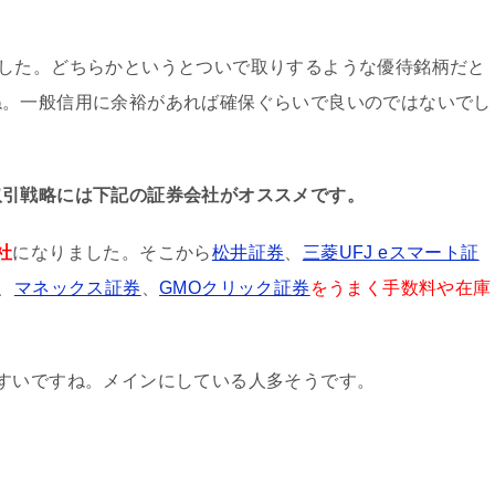
日）でした。どちらかというとついで取りするような優待銘柄だと
ね。一般信用に余裕があれば確保ぐらいで良いのではないでし
取引戦略には下記の証券会社がオススメです。
社
になりました。そこから
松井証券
、
三菱UFJ eスマート証
、
マネックス証券
、
GMOクリック証券
をうまく手数料や在庫
すいですね。メインにしている人多そうです。