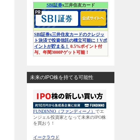
SBI証券
x三井住友カード
SBI証券x三井住友カードのクレジッ
ト決済で投資信託の積立可能に！Vポ
イントが貯まる！
0.5%ポイント付
与、年間3000Pゲット可能！
未来のIPO株を持てる可能性
FUNDINNO（ファンディーノ）
でエ
ンジェル投資家となって未来のIPO株
を買おう！
イークラウド