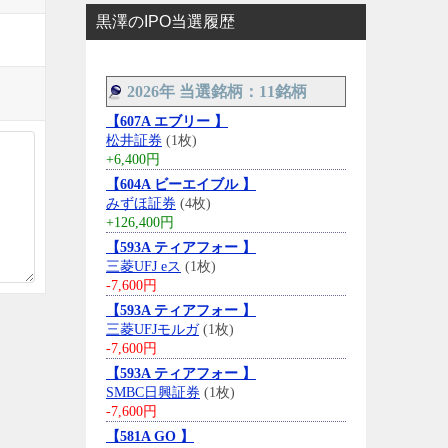
黒澤のIPO当選履歴
2026年 当選銘柄：11銘柄
【607A エブリー 】
松井証券
(1枚)
+6,400円
【604A ビーエイブル 】
みずほ証券
(4枚)
+126,400円
【593A ティアフォー 】
三菱UFJ eス
(1枚)
-7,600円
【593A ティアフォー 】
三菱UFJモルガ
(1枚)
-7,600円
【593A ティアフォー 】
SMBC日興証券
(1枚)
-7,600円
【581A GO 】