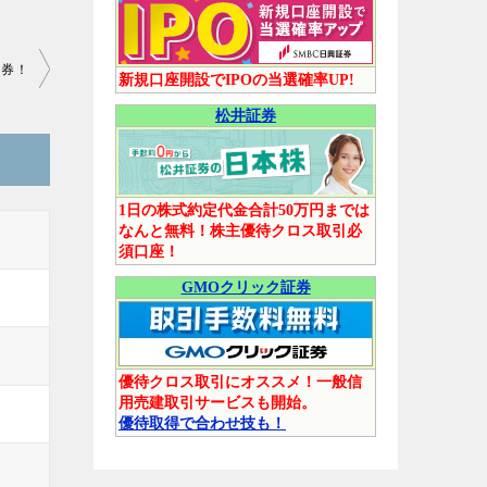
引券！
新規口座開設でIPOの当選確率UP!
松井証券
1日の株式約定代金合計50万円までは
なんと無料！株主優待クロス取引必
須口座！
GMOクリック証券
優待クロス取引にオススメ！一般信
用売建取引サービスも開始。
優待取得で合わせ技も！