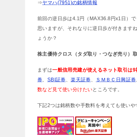
⇒
ヤマハ(7951)の銘柄情報
前回の逆日歩は4.1円（MAX36.8円x1
思いますが、それなりに逆日歩が付きます
ょうか？
株主優待クロス（タダ取り・つなぎ売り）
まずは
一般信用売建が使えるネット取引は9
券
、
SBI証券
、
楽天証券
、
ＳＭＢＣ日興証券
数など見て使い分けたい
ところです。
下記2つは銘柄数や手数料を考えても使いや