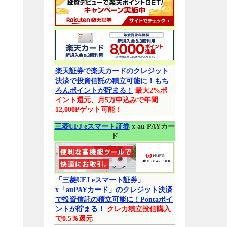
楽天証券で楽天カードのクレジット
決済で投資信託の積立可能に！もち
ろんポイントが貯まる！
最大2%ポ
イント還元、月5万申込みで年間
12,000Pゲット可能！
三菱UFJ eスマート証券
x au PAYカー
ド
「三菱UFJ eスマート証券」
x「auPAYカード」のクレジット決済
で投資信託の積立可能に！Pontaポイ
ントが貯まる！
クレカ積立投信購入
で0.5％還元