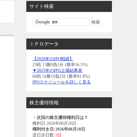
サイト検索
ＩＰＯデータ
【2026年のIPO戦績】
23戦 13勝9負1分 (勝率56.5%)
▼2025年のIPO上場結果表
66戦 54勝10負2分 (勝率81.8%)
IPOスケジュールを詳しく見る
株主優待情報
・次回の株主優待権利日は？
権利日:2026年08月20日
権利付き日:2026年08月18日
逆日歩日数:
1日