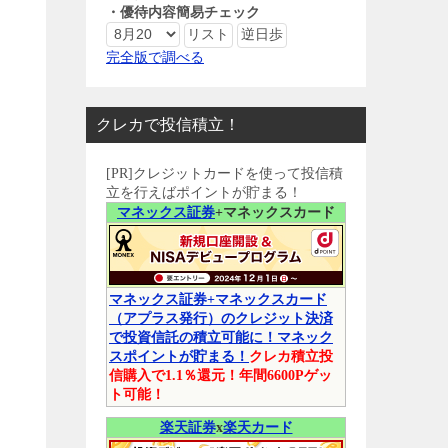
・優待内容簡易チェック
完全版で調べる
クレカで投信積立！
[PR]クレジットカードを使って投信積
立を行えばポイントが貯まる！
マネックス証券
+マネックスカード
マネックス証券+マネックスカード
（アプラス発行）のクレジット決済
で投資信託の積立可能に！マネック
スポイントが貯まる！
クレカ積立投
信購入で1.1％還元！年間6600Pゲッ
ト可能！
楽天証券
x
楽天カード