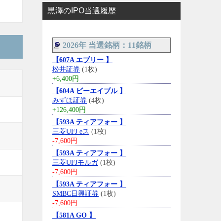
黒澤のIPO当選履歴
2026年 当選銘柄：11銘柄
【607A エブリー 】
松井証券
(1枚)
+6,400円
【604A ビーエイブル 】
みずほ証券
(4枚)
+126,400円
【593A ティアフォー 】
三菱UFJ eス
(1枚)
-7,600円
【593A ティアフォー 】
三菱UFJモルガ
(1枚)
-7,600円
【593A ティアフォー 】
SMBC日興証券
(1枚)
-7,600円
【581A GO 】