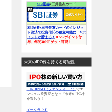
SBI証券
x三井住友カード
SBI証券x三井住友カードのクレジッ
ト決済で投資信託の積立可能に！Vポ
イントが貯まる！
0.5%ポイント付
与、年間3000Pゲット可能！
未来のIPO株を持てる可能性
FUNDINNO（ファンディーノ）
でエ
ンジェル投資家となって未来のIPO株
を買おう！
イークラウド