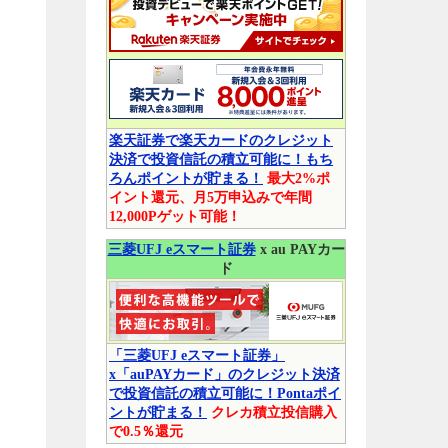
楽天証券で楽天カードのクレジット
決済で投資信託の積立可能に！もち
ろんポイントが貯まる！
最大2%ポ
イント還元、月5万申込みで年間
12,000Pゲット可能！
三菱UFJ eスマート証券
x au PAYカー
ド
「三菱UFJ eスマート証券」
x「auPAYカード」のクレジット決済
で投資信託の積立可能に！Pontaポイ
ントが貯まる！
クレカ積立投信購入
で0.5％還元