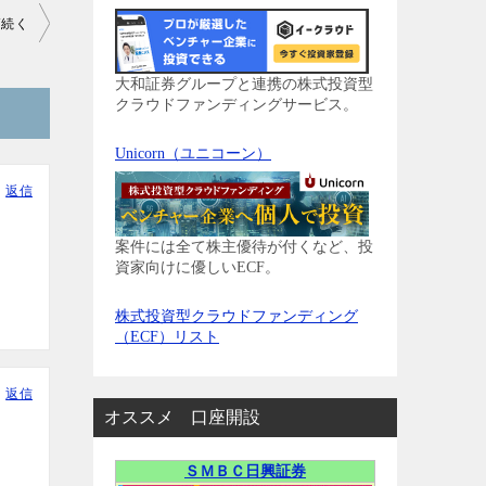
高続く
大和証券グループと連携の株式投資型
クラウドファンディングサービス。
Unicorn（ユニコーン）
返信
案件には全て株主優待が付くなど、投
資家向けに優しいECF。
株式投資型クラウドファンディング
（ECF）リスト
返信
オススメ 口座開設
ＳＭＢＣ日興証券