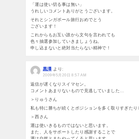
「運は使い切る事は無い」
うれしいコメントありがとうございます。
それとシンガポール旅行おめでとう
ございます！
これからもお互い誰から文句を言われても
色々抽選参加していきましょうね。
申し込まないと絶対当たらない精神で！
黒澤
より:
2009年5月20日 8:57 AM
返信が遅くなりスイマセン。
コメントあまりないもので見逃していました…
＞りゅうさん
私も特に勝ちが続くとポジションを多く取りすぎたり
＞西さん
運は使いきるものではないと思います。
また、人をサポートしたり感謝することで
運は自然とまたやってくると思います。