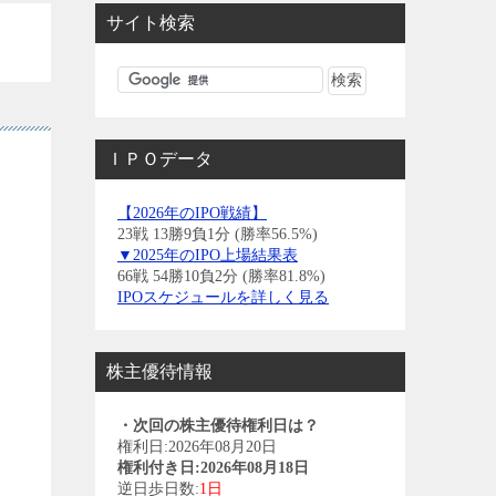
サイト検索
ＩＰＯデータ
【2026年のIPO戦績】
23戦 13勝9負1分 (勝率56.5%)
▼2025年のIPO上場結果表
66戦 54勝10負2分 (勝率81.8%)
IPOスケジュールを詳しく見る
株主優待情報
・次回の株主優待権利日は？
権利日:2026年08月20日
権利付き日:2026年08月18日
逆日歩日数:
1日