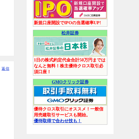
新規口座開設でIPOの当選確率UP!
松井証券
1日の株式約定代金合計50万円までは
なんと無料！株主優待クロス取引必
返信
須口座！
GMOクリック証券
優待クロス取引にオススメ！一般信
用売建取引サービスも開始。
優待取得で合わせ技も！