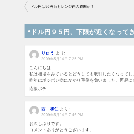
投
ドル円は96円台もレンジ内の範囲か？
稿
ナ
“ドル円９５円、下限が近くなってき
ビ
ゲ
ー
りゅう
より:
2009年5月14日 7:25 PM
シ
こんにちは
ョ
私は相場をみているとどうしても取引したくなってし
昨年はポジポジ病にかかり重傷を負いました。再起に
ン
応援ポチ
西 和仁
より:
2009年5月14日 7:46 PM
お久しぶりです。
コメントありがとうございます。