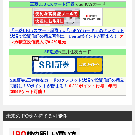
三菱UFJ eスマート証券
x au PAYカード
「三菱UFJ eスマート証券」x「auPAYカード」のクレジット
決済で投資信託の積立可能に！Pontaポイントが貯まる！
ク
レカ積立投信購入で0.5％還元
SBI証券
x三井住友カード
SBI証券x三井住友カードのクレジット決済で投資信託の積立
可能に！Vポイントが貯まる！
0.5%ポイント付与、年間
3000Pゲット可能！
未来のIPO株を持てる可能性