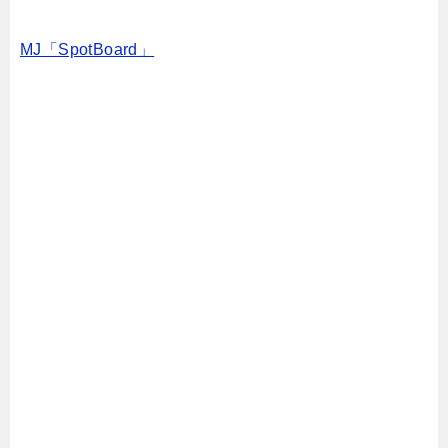
MJ「SpotBoard」