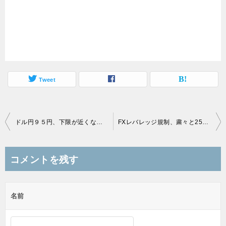
Tweet
投
ドル円９５円、下限が近くなってきた！
FXレバレッジ規制、粛々と25倍？
稿
ナ
コメントを残す
ビ
ゲ
名前
ー
シ