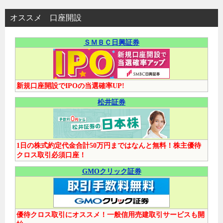
オススメ 口座開設
ＳＭＢＣ日興証券
新規口座開設でIPOの当選確率UP!
松井証券
1日の株式約定代金合計50万円まではなんと無料！株主優待
クロス取引必須口座！
GMOクリック証券
優待クロス取引にオススメ！一般信用売建取引サービスも開