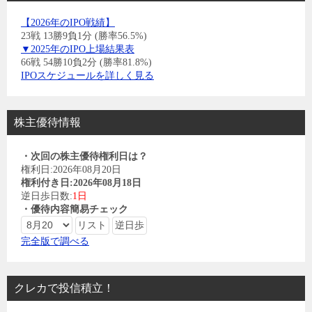
【2026年のIPO戦績】
23戦 13勝9負1分 (勝率56.5%)
▼2025年のIPO上場結果表
66戦 54勝10負2分 (勝率81.8%)
IPOスケジュールを詳しく見る
株主優待情報
・次回の株主優待権利日は？
権利日:2026年08月20日
権利付き日:2026年08月18日
逆日歩日数:
1日
・優待内容簡易チェック
完全版で調べる
クレカで投信積立！