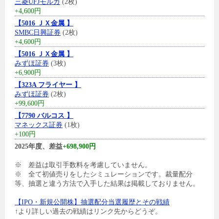
三菱UFJモルガ
(2枚)
+4,600円
【5016 ＪＸ金属 】
SMBC日興証券
(2枚)
+4,600円
【5016 ＪＸ金属 】
みずほ証券
(3枚)
+6,900円
【323A フライヤー 】
みずほ証券
(2枚)
+99,600円
【7790 バルコス 】
マネックス証券
(1枚)
+100円
2025年度、差益
+698,900円
※ 差益は取引手数料を考慮していません。
※ 全て初値売りをしたシミュレーションです。裁量配分
等、抽選と違う方法で入手した結果は掲載しておりません。
【IPO・新規公開株】抽選配分当選履歴とその戦績
↑より詳しい過去の戦績はリンク先からどうぞ。