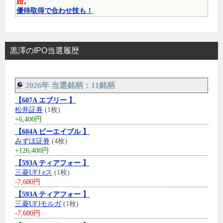
始。
優待取得で合わせ技も！
黒澤のIPO当選履歴
2026年 当選銘柄：11銘柄
【607A エブリー 】
松井証券
(1枚)
+6,400円
【604A ビーエイブル 】
みずほ証券
(4枚)
+126,400円
【593A ティアフォー 】
三菱UFJ eス
(1枚)
-7,600円
【593A ティアフォー 】
三菱UFJモルガ
(1枚)
-7,600円