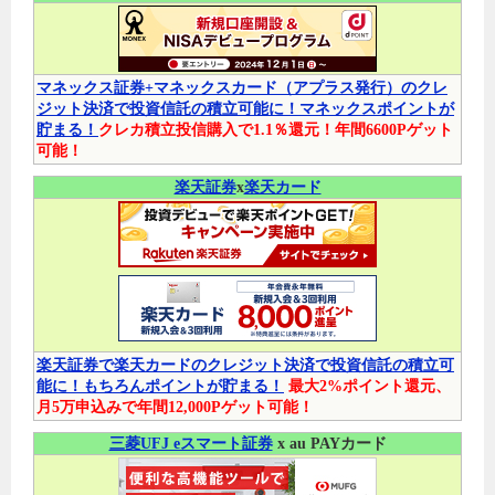
マネックス証券+マネックスカード（アプラス発行）のクレ
ジット決済で投資信託の積立可能に！マネックスポイントが
貯まる！
クレカ積立投信購入で1.1％還元！年間6600Pゲット
可能！
楽天証券
x
楽天カード
楽天証券で楽天カードのクレジット決済で投資信託の積立可
能に！もちろんポイントが貯まる！
最大2%ポイント還元、
月5万申込みで年間12,000Pゲット可能！
三菱UFJ eスマート証券
x au PAYカード