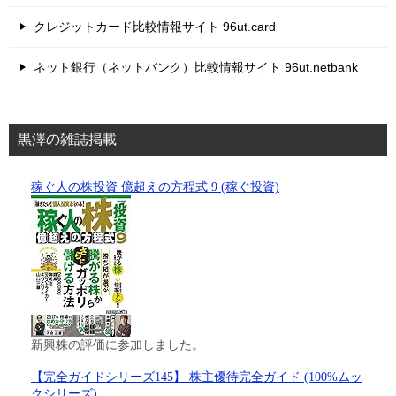
クレジットカード比較情報サイト 96ut.card
ネット銀行（ネットバンク）比較情報サイト 96ut.netbank
黒澤の雑誌掲載
稼ぐ人の株投資 億超えの方程式 9 (稼ぐ投資)
新興株の評価に参加しました。
【完全ガイドシリーズ145】 株主優待完全ガイド (100%ムッ
クシリーズ)