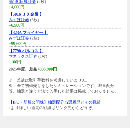
SMBC日興証券
(2枚)
+4,600円
【5016 ＪＸ金属 】
みずほ証券
(3枚)
+6,900円
【323A フライヤー 】
みずほ証券
(2枚)
+99,600円
【7790 バルコス 】
マネックス証券
(1枚)
+100円
2025年度、差益
+698,900円
※ 差益は取引手数料を考慮していません。
※ 全て初値売りをしたシミュレーションです。裁量配分
等、抽選と違う方法で入手した結果は掲載しておりません。
【IPO・新規公開株】抽選配分当選履歴とその戦績
↑より詳しい過去の戦績はリンク先からどうぞ。