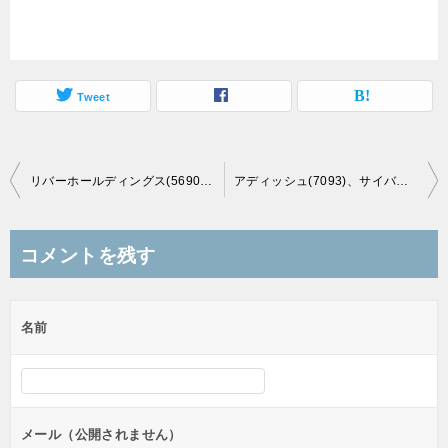
Tweet
投
リバーホールディングス(5690)の初値結果は公募割れ！引受価格でも止まらない
アディッシュ(7093)、サイバーセキュリティクラウド(4493)の初値結果！久しぶりのIPOらしさ
稿
ナ
コメントを残す
ビ
ゲ
名前
ー
シ
ョ
ン
メール（公開されません）