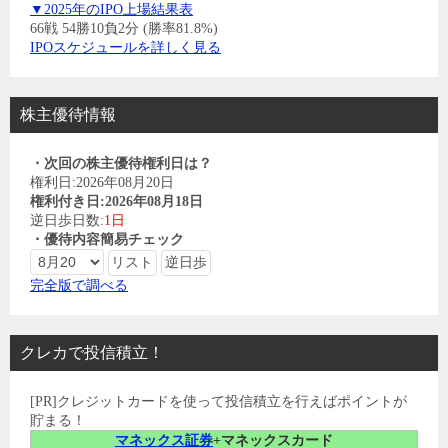
▼2025年のIPO上場結果表
66戦 54勝10負2分 (勝率81.8%)
IPOスケジュールを詳しく見る
株主優待情報
・次回の株主優待権利日は？
権利日:2026年08月20日
権利付き日:2026年08月18日
逆日歩日数:
1日
・優待内容簡易チェック
完全版で調べる
クレカで投信積立！
[PR]クレジットカードを使って投信積立を行えばポイントが
貯まる！
マネックス証券
+マネックスカード