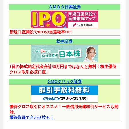
ＳＭＢＣ日興証券
新規口座開設でIPOの当選確率UP!
松井証券
1日の株式約定代金合計50万円まではなんと無料！株主優待
クロス取引必須口座！
GMOクリック証券
優待クロス取引にオススメ！一般信用売建取引サービスも開
始。
優待取得で合わせ技も！